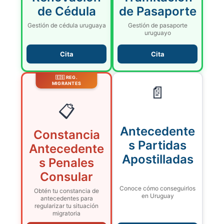
de Cédula
de Pasaporte
Gestión de cédula uruguaya
Gestión de pasaporte
uruguayo
Cita
Cita
🇪🇸 REG.
MIGRANTES
📄
📋
Antecedente
Constancia
s Partidas
Antecedente
Apostilladas
s Penales
Consular
Conoce cómo conseguirlos
Obtén tu constancia de
en Uruguay
antecedentes para
regularizar tu situación
migratoria