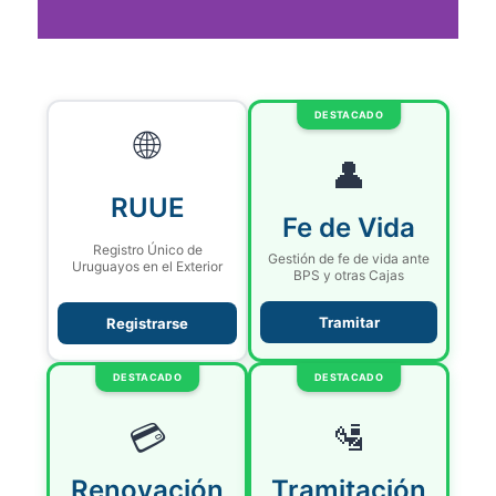
DESTACADO
🌐
👤
RUUE
Fe de Vida
Registro Único de
Gestión de fe de vida ante
Uruguayos en el Exterior
BPS y otras Cajas
Tramitar
Registrarse
DESTACADO
DESTACADO
💳
🛂
Renovación
Tramitación