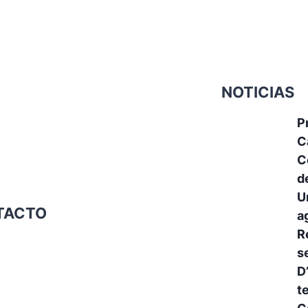
NOTICIAS
P
C
C
d
U
TACTO
a
R
s
D
t