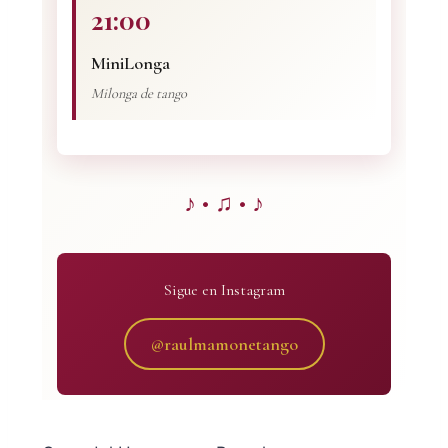
21:00
MiniLonga
Milonga de tango
♪ • ♫ • ♪
Sigue en Instagram
@raulmamonetango