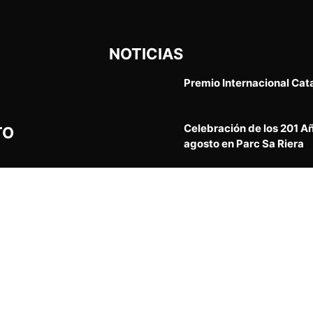
NOTICIAS
Premio Internacional Cat
Celebración de los 201 A
TO
agosto en Parc Sa Riera
Recomendaciones de segu
vacacional en Cataluña, 
12º Aniversario Taller de