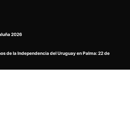
aluña 2026
ños de la Independencia del Uruguay en Palma: 22 de
ridad de los Mossos D’Esquadra para la temporada
España
 Danzas Tradicionales Grupo El Ceibo