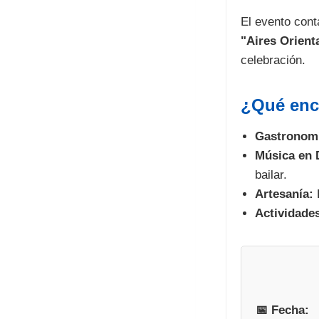
El evento cont
"Aires Orient
celebración.
¿Qué enco
Gastronomí
Música en D
bailar.
Artesanía:
E
Actividades
📅 Fecha: