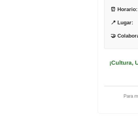
⏰ Horario:
📍 Lugar:
🤝 Colabor
¡Cultura, 
Para má