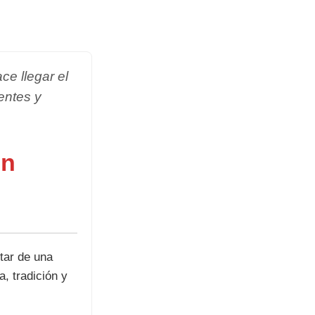
e llegar el
entes y
ón
utar de una
, tradición y