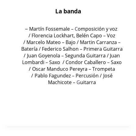
La banda
Martín Fossemale –
C
omposición y voz
–
/
Florencia Lockhart, Belén Capo – Voz
/
Marcelo Mateo – Bajo /
Martin Carranza –
Batería /
Federico Salhon – Primera Guitarra
/
Juan Goyenola – Segunda Guitarra /
Juan
Lombardi – Saxo /
Condor Caballero – Saxo
/
Oscar Manduco Pereyra – Trompeta
/
Pablo Fagundez – Percusión /
José
Machicote –
G
uitarra