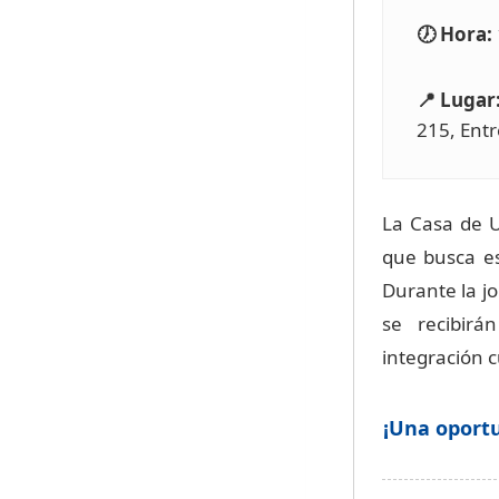
🕖 Hora:
📍 Lugar
215, Entr
La Casa de 
que busca es
Durante la jo
se recibirá
integración c
¡Una oportu