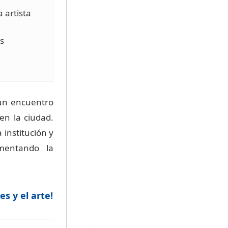
a artista
s
un encuentro
en la ciudad.
 institución y
omentando la
s y el arte!