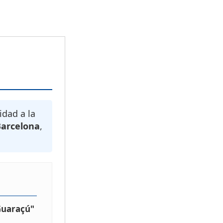
idad a la
Barcelona
,
Guaraçú"