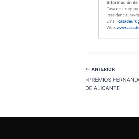
Información de 
Casa de Uruguay 
Presidencia: Myr
Email:
casadeuru
Web:
www.casade
ANTERIOR
«PREMIOS FERNANDO
DE ALICANTE