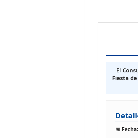
El
Cons
Fiesta d
Detall
📅 Fecha