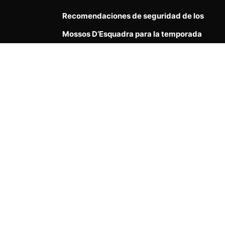
Recomendaciones de seguridad de los
Mossos D’Esquadra para la temporada
vacacional en Cataluña, España
12º Aniversario Taller de Danzas
Tradicionales Grupo El Ceibo
Política de Privacidad
|
Términos y Condiciones de
Uso
|
Política de Cookies