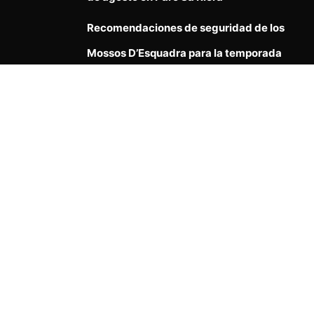
Recomendaciones de seguridad de los
Mossos D’Esquadra para la temporada
vacacional en Cataluña, España
12º Aniversario Taller de Danzas
Tradicionales Grupo El Ceibo
Política de Privacidad
|
Términos y Condiciones de
Uso
|
Política de Cookies